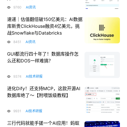
9760
AI资讯
速递｜估值翻倍破150亿美元：AI数据
库新贵ClickHouse融资4亿美元，挑
战Snowflake与Databricks
8451
AI资讯
GUI都流行四十年了！数据库操作怎
么还和DOS一样难搞？
9374
AI技术研报
进化Dify！还支持MCP，这款开源AI
数据库绝了～【附喂饭级教程】
9931
AI技术研报
三行代码就能手搓一个AI应用！蚂蚁