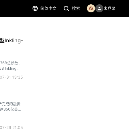
简体中文
搜索
未登录
nkling-
。276B总参数、
nkling登
7-31 13:35
新完成的融资
达350亿美元
7-29 21:05