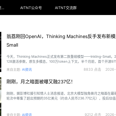
arena全球大模型排行榜
AITNT公众号
AITNT交流群
翁荔刚回OpenAI，Thinking Machines反手发布新模型I
Small
今天，Thinking Machines正式发布第二款重磅模型——Inkling-Small
12B激活参数，原生多模态，100万token上下文。半个月前，首个开源975B I
场，曾在AI圈掀起了巨浪。
8833 点击 2026-0
来自主题:
AI资讯
刚刚，月之暗面被曝又融237亿！
刚刚，据彭博社援引知情人士消息报道，北京大模型独角兽月之暗面在最
轮次中筹集了超出预期的35亿美元（约合人民币236.77亿元），投后估值
（约合人民币2367.71亿元）。
9212 点击 2026-0
来自主题:
AI资讯