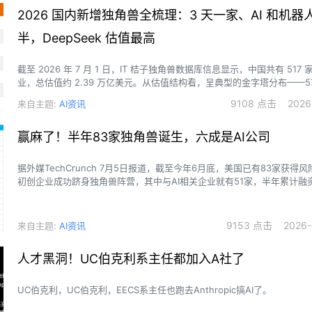
2026 国内新增独角兽全梳理：3 天一家、AI 和机器
半，DeepSeek 估值最高
截至 2026 年 7 月 1 日，IT 桔子独角兽数据库信息显示，中国共有 517
业，总估值约 2.39 万亿美元。从估值结构看，呈典型的金字塔分布——57
10 至 20 亿美元区间，30.8% 在 20 至 50 亿美元，50 亿以上 62 家（
9108 点击 2026-0
来自主题:
AI资讯
500 亿美元以上的超级独角兽仅 5 家：
赢麻了！半年83家独角兽诞生，六成是AI公司
据外媒TechCrunch 7月5日报道，截至今年6月底，美国已有83家获得
初创企业成功跻身独角兽阵营，其中与AI相关企业就有51家，半年累计融
520亿美元（约合人民币3532亿元）。
9153 点击 2026-0
来自主题:
AI资讯
人才黑洞！UC伯克利系主任都加入A社了
UC伯克利，UC伯克利，EECS系主任也跑去Anthropic搞AI了。