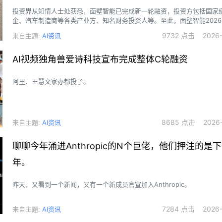
投资界从知情人士处获悉，面壁智能已完成新一轮融资，投资方包括国家
企、汽车制造商等各类产业方、知名财务投资人等。至此，面壁智能202
资金额超50亿元，估值超200亿，一跃成为端侧智能领域公开估值最大的
9732 点击 2026-0
来自主题:
AI资讯
AI视频独角兽爱诗科技宣布完成整体C轮融资
阿里、王慧文家办都投了。
8685 点击 2026-0
来自主题:
AI资讯
聊聊今年涌进Anthropic的N个巨佬，他们押注的是
年。
昨天，又看到一个新闻，又有一个新成员官宣加入Anthropic。
7284 点击 2026-0
来自主题:
AI资讯