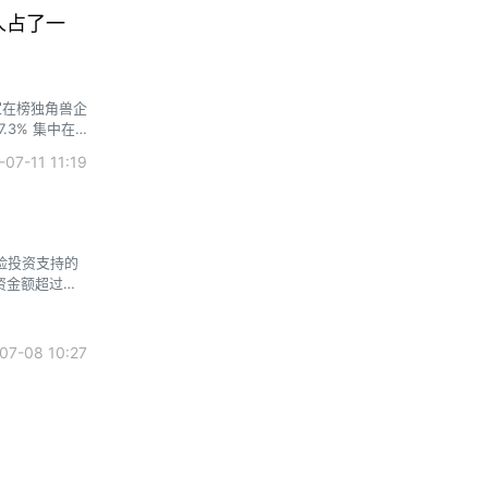
人占了一
 家在榜独角兽企
.3% 集中在
12.0%），其中
7-11 11:19
风险投资支持的
资金额超过
7-08 10:27