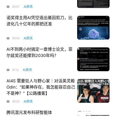
8057
AI资讯
诺奖得主用AI凭空造出基因剪刀，比
进化几十亿年的那把还准
9545
AI资讯
AI不到两小时搞定一章博士论文，菲
尔兹奖还能撑到2030年吗？
8112
AI资讯
AI4S 需要狂人与野心家｜对话英灵殿
Odin："如果神存在，我怎能容忍自己
不是神？"【公路播客】
9025
AI资讯
腾讯混元发布科研智能体