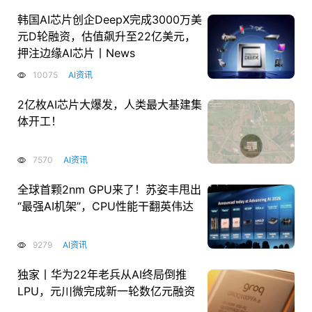
韩国AI芯片创企DeepX完成3000万美
元D轮融资，估值飙升至22亿美元，
押注边缘AI芯片丨News
10075
AI资讯
2亿枚AI芯片大爆发，人类最大基建集
体开工！
7570
AI资讯
全球首颗2nm GPU来了！苏姿丰甩出
“最强AI机架”，CPU性能干翻英伟达
9279
AI资讯
独家丨华为22年老兵从AI终局倒推
LPU，元川微完成新一轮数亿元融资