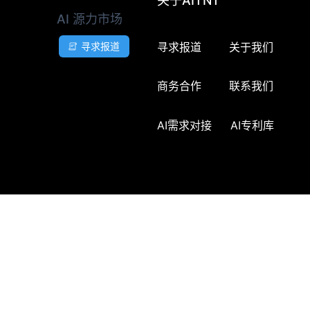
关于AITNT
AI 源力市场
寻求报道
关于我们
寻求报道
商务合作
联系我们
AI需求对接
AI专利库