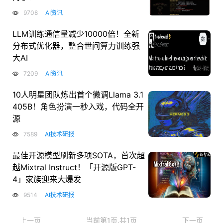
9708
AI资讯
LLM训练通信量减少10000倍！全新
分布式优化器，整合世间算力训练强
大AI
7209
AI资讯
10人明星团队炼出首个微调Llama 3.1
405B！角色扮演一秒入戏，代码全开
源
7589
AI技术研报
最佳开源模型刷新多项SOTA，首次超
越Mixtral Instruct！「开源版GPT-
4」家族迎来大爆发
9514
AI技术研报
上一页
当前第1页,共1页
下一页