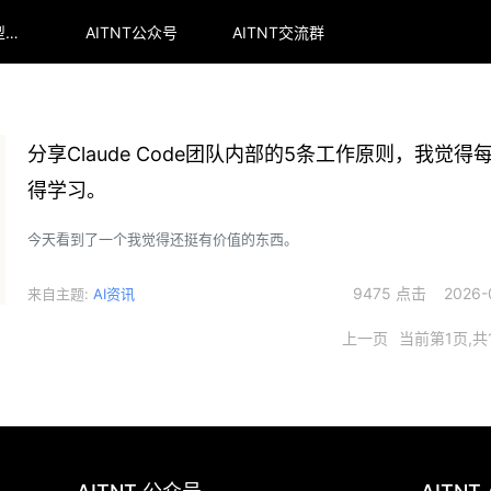
arena全球大模型排行榜
AITNT公众号
AITNT交流群
分享Claude Code团队内部的5条工作原则，我觉得
得学习。
今天看到了一个我觉得还挺有价值的东西。
9475 点击 2026-0
来自主题:
AI资讯
上一页
当前第1页,共