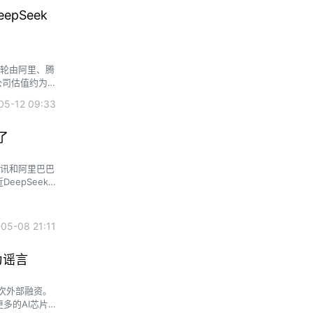
pSeek
此轮由阿里、腾
公司估值约为
5-12 09:33
了
腾讯和阿里巴巴
eepSeek
自有生态对
股东，希望尽量
5-08 21:11
为谣言
虑首次外部融资。
多的AI芯片