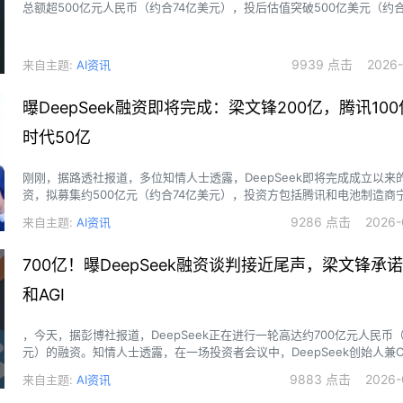
总额超500亿元人民币（约合74亿美元），投后估值突破500亿美元（约合
民币）。这是中国AI行业迄今规模最大的单轮融资。
9939 点击 2026-0
来自主题:
AI资讯
曝DeepSeek融资即将完成：梁文锋200亿，腾讯10
时代50亿
刚刚，据路透社报道，多位知情人士透露，DeepSeek即将完成成立以来
资，拟募集约500亿元（约合74亿美元），投资方包括腾讯和电池制造商
情人士说，本轮融资完成后，DeepSeek的投后估值将达到3500亿至400
9286 点击 2026-0
来自主题:
AI资讯
700亿！曝DeepSeek融资谈判接近尾声，梁文锋承
和AGI
，今天，据彭博社报道，DeepSeek正在进行一轮高达约700亿元人民币（
元）的融资。知情人士透露，在一场投资者会议中，DeepSeek创始人兼
诺，他将继续带领团队开发开源AI模型，并致力于实现通用人工智能（AG
9883 点击 2026-0
来自主题:
AI资讯
大的目标，DeepSeek当前的首要任务就是持续拓展技术边界。