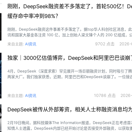
刚刚，DeepSeek融资差不多落定了，首轮500亿！Dee
缓存命中率冲到98%？
刚刚，DeepSeek融资这件事差不多落定了。据top华人科创社区消息，
讯和国家大基金各注资 100 亿，加上创始人梁文锋个人的 200 亿组成，
3500 亿人民币。
9702 点击 2026-0
来自主题:
AI资讯
独家｜3000亿估值博弈，DeepSeek和阿里巴巴谈崩
4月，DeepSeek（深度求索）罕见展开一场巨额融资计划，同时吸引了
两家大厂。我们独家获悉，近期，阿里巴巴和DeepSeek谈崩了。一位接近D
的人士告诉我们，双方未能在融资具体条款上达成一致。一方面，阿里的
DeepSeek而言，适配度不高，而DeepSeek也不缺乏外部注资的候选
减少条款层面的束缚。
10786 点击 2026-0
来自主题:
AI资讯
DeepSeek被传从外部筹资，相关人士称融资消息均
2月19日晚间，据科技媒体The Information报道，DeepSeek正在考
知情人士透露，DeepSeek内部已经开始讨论是否接受外部融资，以获取更