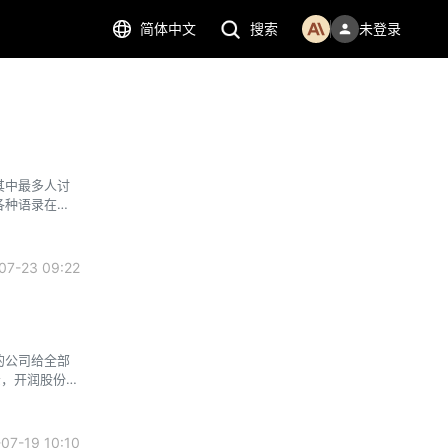
简体中文
搜索
未登录
事。其中最多人讨
各种语录在江
7-23 09:22
的公司给全部
示，开润股份参
得后者
7-19 10:10