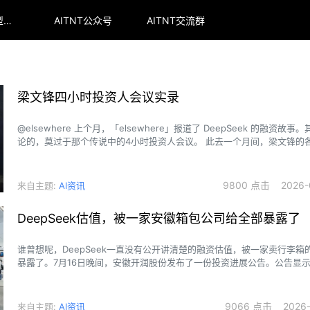
arena全球大模型排行榜
AITNT公众号
AITNT交流群
梁文锋四小时投资人会议实录
@elsewhere 上个月，「elsewhere」报道了 DeepSeek 的融资故
论的，莫过于那个传说中的4小时投资人会议。 此去一个月间，梁文锋的
湖流传，我们也多方收集到了一些其中内容。
9800 点击 2026-0
来自主题:
AI资讯
DeepSeek估值，被一家安徽箱包公司给全部暴露了
谁曾想呢，DeepSeek一直没有公开讲清楚的融资估值，被一家卖行李箱
暴露了。7月16日晚间，安徽开润股份发布了一份投资进展公告。公告显
与投资的一只基金，已经将29亿元实缴资金全部间接投向DeepSeek，获
0.8265%的股权。
9066 点击 2026-0
来自主题:
AI资讯