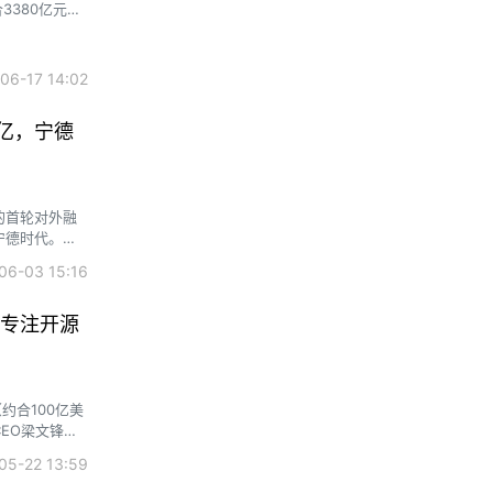
3380亿元人
6-17 14:02
0亿，宁德
的首轮对外融
宁德时代。知
0亿元
6-03 15:16
诺专注开源
约合100亿美
CEO梁文锋承
I）这一更为宏
5-22 13:59