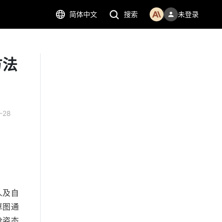
简体中文
搜索
未登录
方法
-28
人及自
草图通
枪姿态