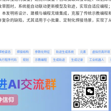
改草图时，系统能自动联动更新模型及轨迹，实现自适应编程
。本发明将设计、建模与编程无缝集成，克服了传统示教编程
作复杂的缺陷，尤其适用于小批量、定制化焊接场景，实现了
焊枪姿态
焊接结构
参数化特征
轨迹生成系统
元素
虚拟仿真环境
执行程序代码
规划
示教编程
生成轨迹
生成记录
工业机器人