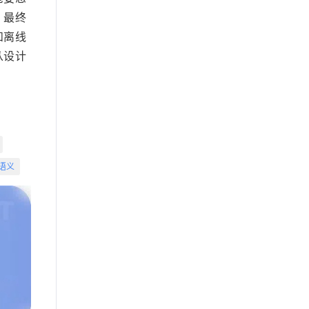
；最终
和离线
从设计
语义