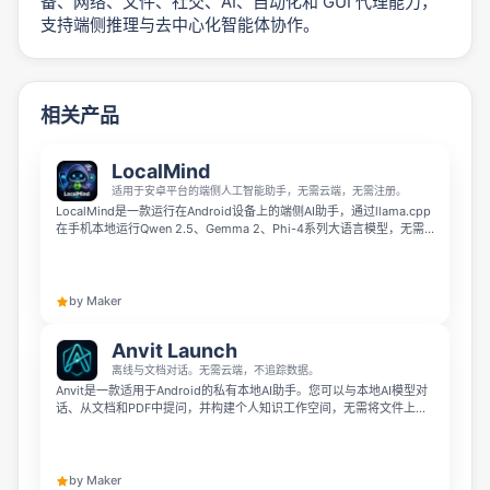
备、网络、文件、社交、AI、自动化和 GUI 代理能力，
支持端侧推理与去中心化智能体协作。
相关产品
LocalMind
适用于安卓平台的端侧人工智能助手，无需云端，无需注册。
LocalMind是一款运行在Android设备上的端侧AI助手，通过llama.cpp
在手机本地运行Qwen 2.5、Gemma 2、Phi-4系列大语言模型，无需
云端连接、无需注册账号。 它不会发起API调用、不会收集遥测数据，
所有对话都存储在加密的本地存储空间中，支持飞行模式使用，能让你
在享受AI帮助的同时保护隐私。
by Maker
Anvit Launch
离线与文档对话。无需云端，不追踪数据。
Anvit是一款适用于Android的私有本地AI助手。您可以与本地AI模型对
话、从文档和PDF中提问，并构建个人知识工作空间，无需将文件上传
至云端。无需注册账户，无需订阅——只需在您的设备上运行私密AI即
可。
by Maker