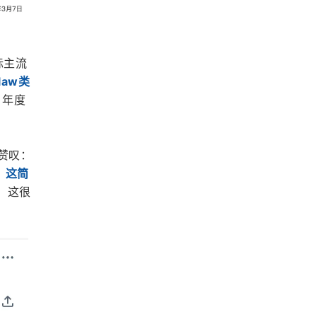
际主流
law类
，年度
赞叹：
？
这简
，这很