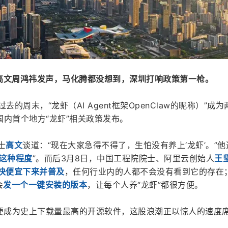
坚高文周鸿祎发声，马化腾都没想到，深圳打响政策第一枪。
的周末，“龙虾（AI Agent框架OpenClaw的昵称）”成
内首个地方“龙虾”相关政策发布。
士
高文
谈道：“现在大家急得不得了，生怕没有养上‘龙虾’。”
这种程度
”。而后3月8日，中国工程院院士、阿里云创始人
王
会很快便宜下来并普及
，任何行业内的人都不会没有看到它的存在；
会
发一个一键安装的版本
，让每个人养“龙虾”都很方便。
三周便成为史上下载量最高的开源软件，这股浪潮正以惊人的速度