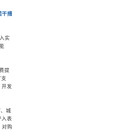
若干措
深入实
能
费提
广支
、开发
疗、城
产入表
。对购