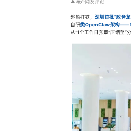
▲海外网友评论
趁热打铁，
深圳首批“政务龙
自研
类OpenClaw架构——Di
从“1个工作日预审”压缩至“