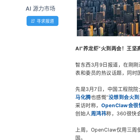
AI 源力市场
寻求报道
AI“养龙虾”火到两会！王
智东西3月9日报道，在刚刚过去
表和委员的热议话题，同时国
先是3月7日，中国工程院院
马化腾
也感慨“
没想到会火到
采访时称，
OpenClaw
创始人
周鸿祎
称，360很快
上周，OpenClaw仅用
国。