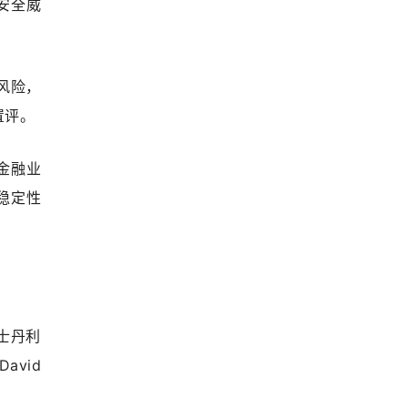
络安全威
风险，
置评。
金融业
稳定性
根士丹利
vid 