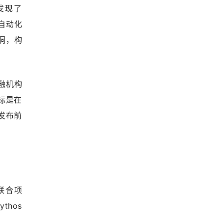
发现了
被自动化
洞，构
融机构
目标是在
期发布前
业联合项
hos 