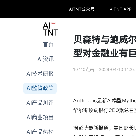
AITNT公众号
AITNT APP
贝森特与鲍威尔
首页
型对金融业有
AI资讯
10410点击 2026-04-10 11:25
AI技术研报
AI监管政策
Anthropic最新AI模
AI产品测评
华尔街顶级银行CEO紧急召
AI商业项目
据彭博最新报道，美国财长
AI产品热榜