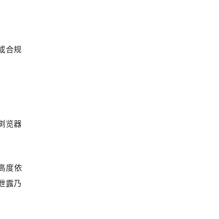
或合规
页浏览器
高度依
泄露乃