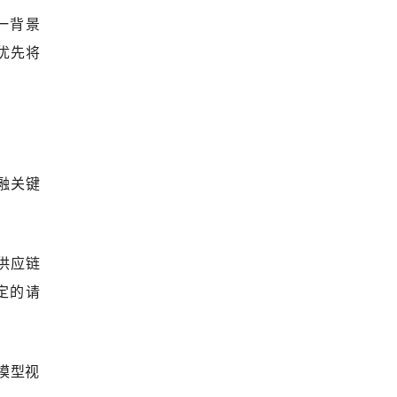
一背景
，优先将
。
金融关键
为供应链
认定的请
模型视