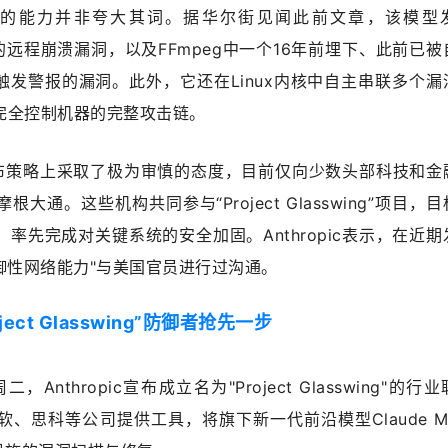
os的能力并非夸大其词。据华尔街见闻此前文章，该模型
年的远程崩溃漏洞，以及FFmpeg中一个16年前埋下、此前已
触发警报的漏洞。此外，它还在Linux内核中自主串联多个漏
完全控制机器的完整攻击链。
c在发布策略上采取了极为审慎的态度，目前仅向少数头部科技和金
通。这些机构共同参与“Project Glasswing”项目，
，率先完成对关键系统的安全加固。Anthropic表示，在近
防御性网络能力"与美国官员进行过沟通。
ect Glasswing”防御者抢先一步
nthropic宣布成立名为"Project Glasswing"的行
思科等公司提供工具，将旗下新一代前沿模型Claude Myt