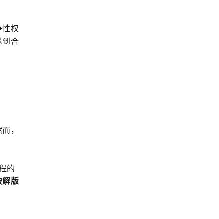
争性权
尽到合
然而，
课程的
破解版