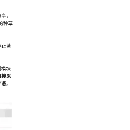
分享，
的种草
停止著
门模块
直接采
传语，