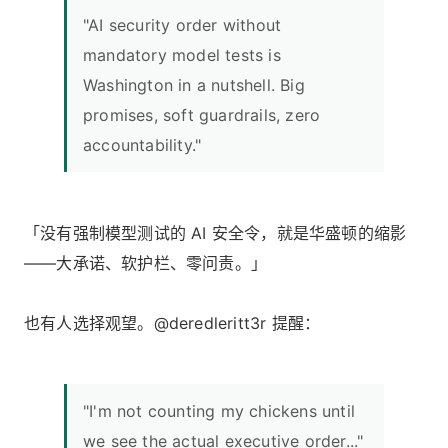
"AI security order without
mandatory model tests is
Washington in a nutshell. Big
promises, soft guardrails, zero
accountability."
「没有强制模型测试的 AI 安全令，就是华盛顿的缩影
——大承诺、软护栏、零问责。」
也有人选择观望。@deredleritt3r 提醒：
"I'm not counting my chickens until
we see the actual executive order..."