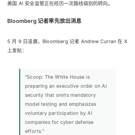
美国 AI 安全监管正在经历一次路线级别的转向。
Bloomberg 记者率先放出消息
5 月 9 日凌晨，Bloomberg 记者 Andrew Curran 在 X
上发帖：
"Scoop: The White House is
preparing an executive order on AI
security that omits mandatory
model testing and emphasizes
voluntary participation by AI
companies for cyber defense
efforts."