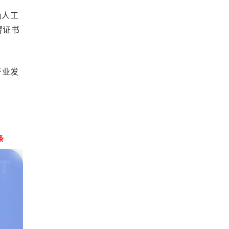
励人工
得证书
产业发
条