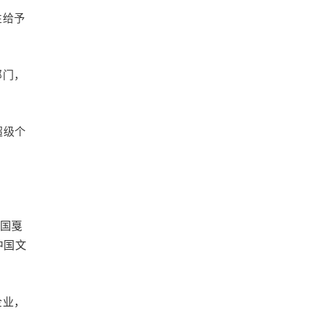
性给予
部门，
超级个
法国戛
中国文
企业，