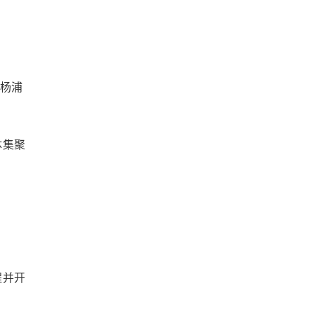
、杨浦
体集聚
程并开