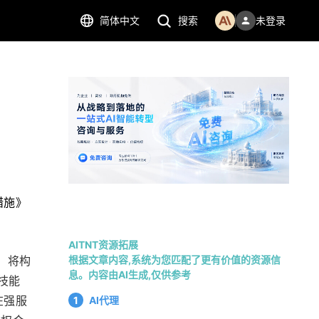
简体中文
搜索
未登录
措施》
AITNT资源拓展
，将构
根据文章内容,系统为您匹配了更有价值的资源信
息。内容由AI生成,仅供参考
技能
在强服
1
AI代理