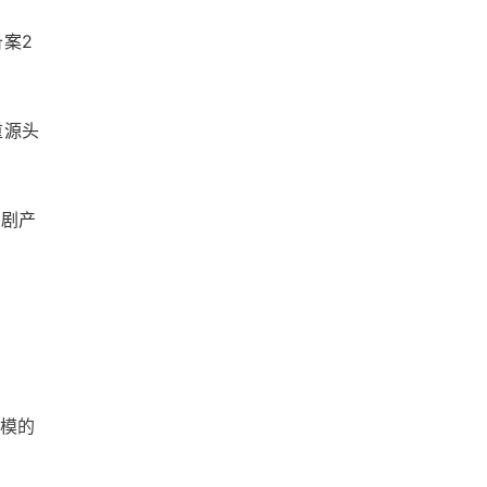
案2
重源头
短剧产
规模的