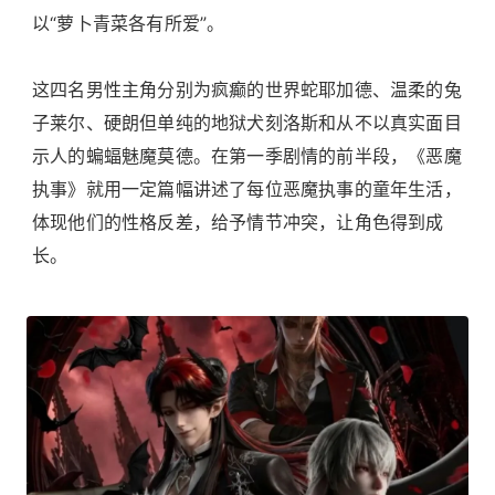
以“萝卜青菜各有所爱”。
这四名男性主角分别为疯癫的世界蛇耶加德、温柔的兔
子莱尔、硬朗但单纯的地狱犬刻洛斯和从不以真实面目
示人的蝙蝠魅魔莫德。在第一季剧情的前半段，《恶魔
执事》就用一定篇幅讲述了每位恶魔执事的童年生活，
体现他们的性格反差，给予情节冲突，让角色得到成
长。