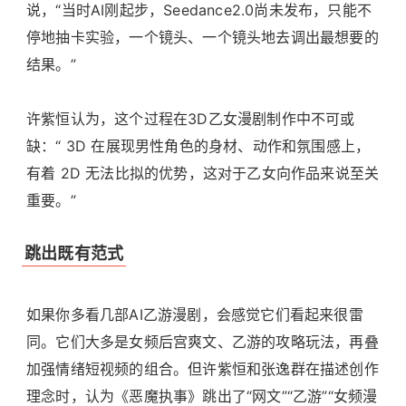
说，“当时AI刚起步，Seedance2.0尚未发布，只能不
停地抽卡实验，一个镜头、一个镜头地去调出最想要的
结果。”
许紫恒认为，这个过程在3D乙女漫剧制作中不可或
缺：“ 3D 在展现男性角色的身材、动作和氛围感上，
有着 2D 无法比拟的优势，这对于乙女向作品来说至关
重要。”
跳出既有范式
如果你多看几部AI乙游漫剧，会感觉它们看起来很雷
同。它们大多是女频后宫爽文、乙游的攻略玩法，再叠
加强情绪短视频的组合。但许紫恒和张逸群在描述创作
理念时，认为《恶魔执事》跳出了“网文”“乙游”“女频漫