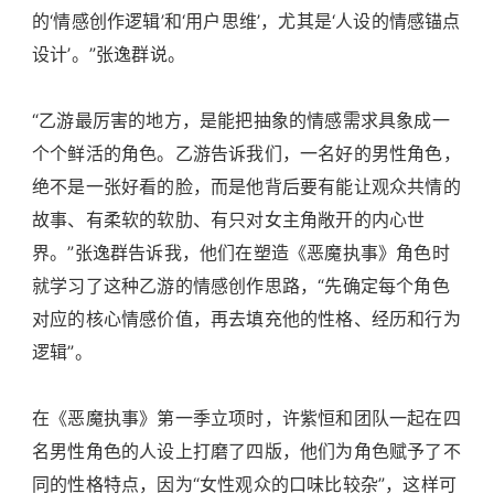
的‘情感创作逻辑’和‘用户思维’，尤其是‘人设的情感锚点
设计’。”张逸群说。
“乙游最厉害的地方，是能把抽象的情感需求具象成一
个个鲜活的角色。乙游告诉我们，一名好的男性角色，
绝不是一张好看的脸，而是他背后要有能让观众共情的
故事、有柔软的软肋、有只对女主角敞开的内心世
界。”张逸群告诉我，他们在塑造《恶魔执事》角色时
就学习了这种乙游的情感创作思路，“先确定每个角色
对应的核心情感价值，再去填充他的性格、经历和行为
逻辑”。
在《恶魔执事》第一季立项时，许紫恒和团队一起在四
名男性角色的人设上打磨了四版，他们为角色赋予了不
同的性格特点，因为“女性观众的口味比较杂”，这样可