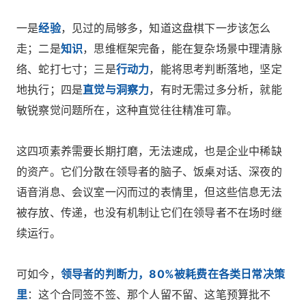
一是
经验
，见过的局够多，知道这盘棋下一步该怎么
走；二是
知识
，思维框架完备，能在复杂场景中理清脉
络、蛇打七寸；三是
行动力
，能将思考判断落地，坚定
地执行；四是
直觉与洞察力
，有时无需过多分析，就能
敏锐察觉问题所在，这种直觉往往精准可靠。
这四项素养需要长期打磨，无法速成，也是企业中稀缺
的资产。它们分散在领导者的脑子、饭桌对话、深夜的
语音消息、会议室一闪而过的表情里，但这些信息无法
被存放、传递，也没有机制让它们在领导者不在场时继
续运行。
可如今，
领导者的判断力，80%被耗费在各类日常决策
里
：这个合同签不签、那个人留不留、这笔预算批不