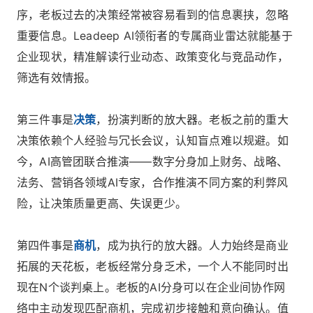
序，老板过去的决策经常被容易看到的信息裹挟，忽略
重要信息。Leadeep AI领衔者的专属商业雷达就能基于
企业现状，精准解读行业动态、政策变化与竞品动作，
筛选有效情报。
第三件事是
决策
，扮演判断的放大器。老板之前的重大
决策依赖个人经验与冗长会议，认知盲点难以规避。如
今，AI高管团联合推演——数字分身加上财务、战略、
法务、营销各领域AI专家，合作推演不同方案的利弊风
险，让决策质量更高、失误更少。
第四件事是
商机
，成为执行的放大器。人力始终是商业
拓展的天花板，老板经常分身乏术，一个人不能同时出
现在N个谈判桌上。老板的AI分身可以在企业间协作网
络中主动发现匹配商机，完成初步接触和意向确认。值