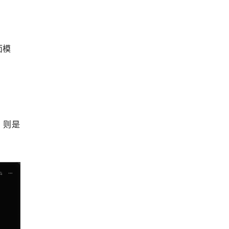
面模
，则是