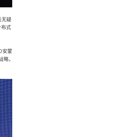
毫无疑
分布式
O安蒙
战略，