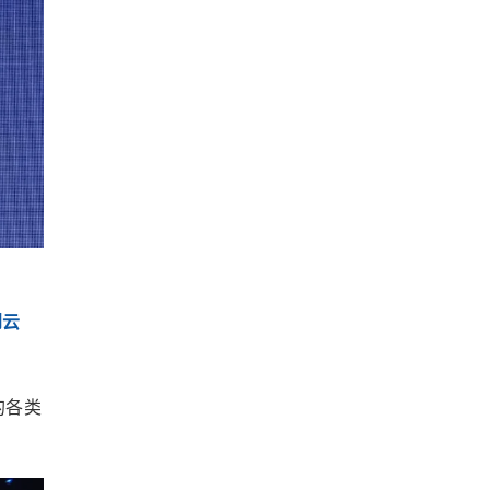
到云
的各类