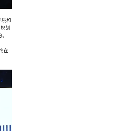
环境和
而规划
的。
终在