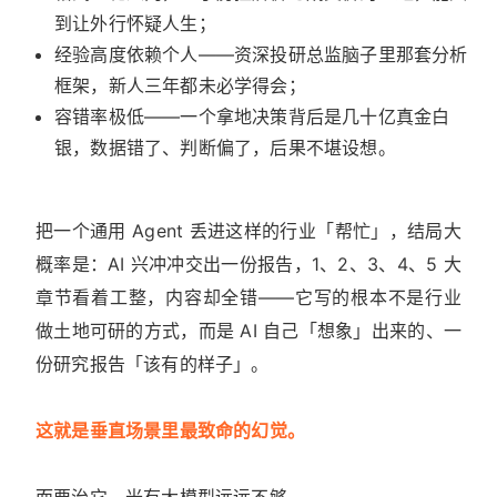
到让外行怀疑人生；
经验高度依赖个人——资深投研总监脑子里那套分析
框架，新人三年都未必学得会；
容错率极低——一个拿地决策背后是几十亿真金白
银，数据错了、判断偏了，后果不堪设想。
把一个通用 Agent 丢进这样的行业「帮忙」，结局大
概率是：AI 兴冲冲交出一份报告，1、2、3、4、5 大
章节看着工整，内容却全错——它写的根本不是行业
做土地可研的方式，而是 AI 自己「想象」出来的、一
份研究报告「该有的样子」。
这就是垂直场景里最致命的幻觉。
而要治它，光有大模型远远不够。