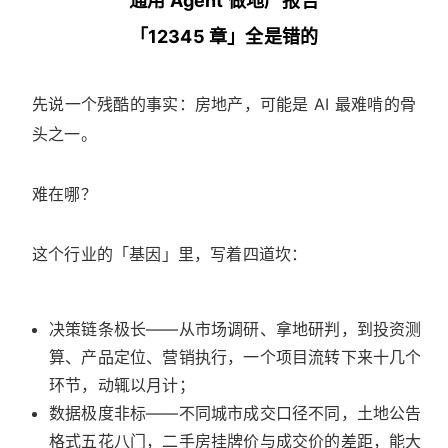
通用 Agent 做地产报告
「12345 章」全是错的
先说一个残酷的事实：房地产，可能是 AI 最难啃的骨
头之一。
难在哪？
这个行业的「基因」里，写着四道坎：
决策链条极长——从市场调研、拿地研判，到投资测
算、产品定位、营销执行，一个项目流转下来十几个
环节，动辄以月计；
数据极度非标——不同城市成交口径不同，土地公告
格式五花八门，二手房挂牌价与成交价的差距，能大