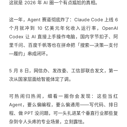
这就是 2026 年 AI 圈一个有点尴尬的真相。
这一年，Agent 赛道彻底炸了：Claude Code 上线 6
个月就冲到 10 亿美元年化收入运行率，OpenAI
Codex 让 AI 直接上手操作电脑，国内字节扣子、阿
里千问、百度千帆等也在拼命把「搜索—决策—支付
—履约」串成闭环。
5 月 8 日，网信办、发改委、工信部联合发文，第一
次从国家层面给智能体定了调。
可热闹归热闹，细看一圈你会发现：这些当红
Agent，要么偏编程，要么偏通用——写代码、排日
程、做 PPT 没问题，可一头扎进某个垂直行业那些复
杂到令人头疼的专业场景，立刻露怯。