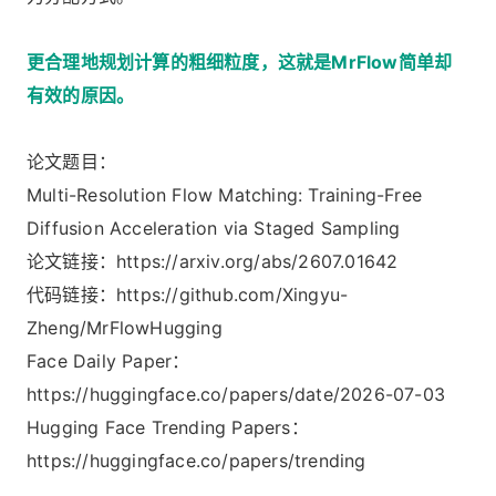
更合理地规划计算的粗细粒度，这就是MrFlow简单却
有效的原因。
论文题目：
Multi-Resolution Flow Matching: Training-Free
Diffusion Acceleration via Staged Sampling
论文链接：https://arxiv.org/abs/2607.01642
代码链接：https://github.com/Xingyu-
Zheng/MrFlowHugging
Face Daily Paper：
https://huggingface.co/papers/date/2026-07-03
Hugging Face Trending Papers：
https://huggingface.co/papers/trending