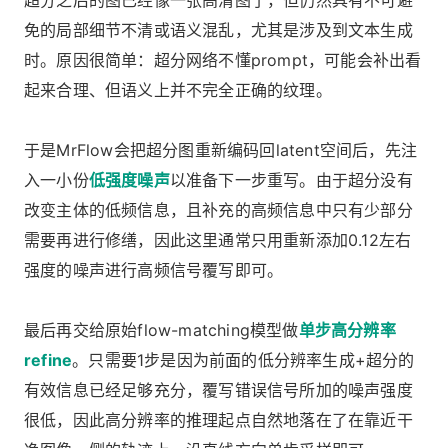
超分之后的图已经像一张高清图了，但仍然具有不可避
免的局部细节不清或语义混乱，尤其是涉及到文本生成
时。原因很简单：超分网络不懂prompt，可能会补出看
起来合理、但语义上并不完全正确的纹理。
于是MrFlow会把超分图重新编码回latent空间后，先注
入一小份
低强度噪声
以准备下一步重写。由于超分没有
改变主体的低频信息，且补充的高频信息中只有少部分
需要再进行修缮，因此这里通常只用重新添加0.12左右
强度的噪声进行高频信号覆写即可。
最后再交给原始flow-matching模型做
单步高分辨率
refine
。只需要1步是因为前面的低分辨率生成+超分的
有效信息已经足够充分，覆写错误信号所加的噪声强度
很低，因此高分辨率的推理起点自然地落在了在靠近干