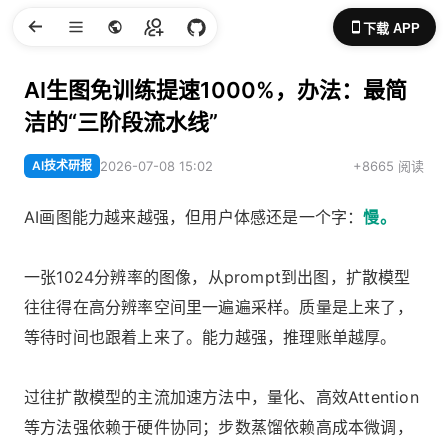
下载 APP
AI生图免训练提速1000%，办法：最简
洁的“三阶段流水线”
AI技术研报
2026-07-08 15:02
+8665 阅读
AI画图能力越来越强，但用户体感还是一个字：
慢。
一张1024分辨率的图像，从prompt到出图，扩散模型
往往得在高分辨率空间里一遍遍采样。质量是上来了，
等待时间也跟着上来了。能力越强，推理账单越厚。
过往扩散模型的主流加速方法中，量化、高效Attention
等方法强依赖于硬件协同；步数蒸馏依赖高成本微调，