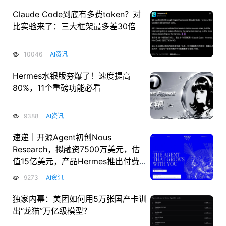
Claude Code到底有多费token？对
比实验来了：三大框架最多差30倍
10046
AI资讯
Hermes水银版夯爆了！速度提高
80%，11个重磅功能必看
9388
AI资讯
速递｜开源Agent初创Nous
Research，拟融资7500万美元，估
值15亿美元，产品Hermes推出付费
云托管版本
9273
AI资讯
独家内幕：美团如何用5万张国产卡训
出“龙猫”万亿级模型？