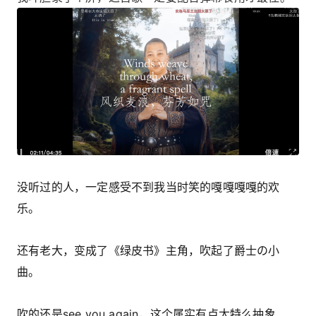
没听过的人，一定感受不到我当时笑的嘎嘎嘎嘎的欢
乐。
还有老大，变成了《绿皮书》主角，吹起了爵士の小
曲。
吹的还是see you again，这个属实有点太特么抽象