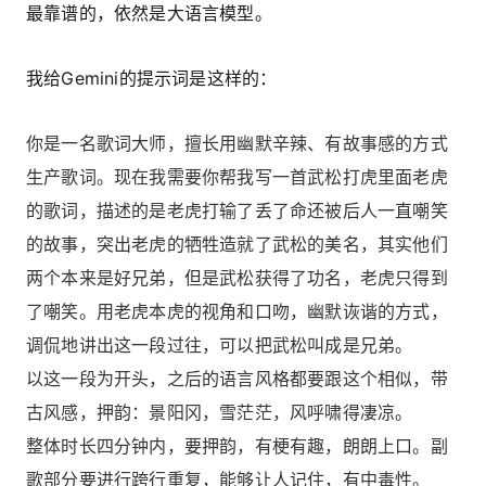
最靠谱的，依然是大语言模型。
我给Gemini的提示词是这样的：
你是一名歌词大师，擅长用幽默辛辣、有故事感的方式
生产歌词。现在我需要你帮我写一首武松打虎里面老虎
的歌词，描述的是老虎打输了丢了命还被后人一直嘲笑
的故事，突出老虎的牺牲造就了武松的美名，其实他们
两个本来是好兄弟，但是武松获得了功名，老虎只得到
了嘲笑。用老虎本虎的视角和口吻，幽默诙谐的方式，
调侃地讲出这一段过往，可以把武松叫成是兄弟。
以这一段为开头，之后的语言风格都要跟这个相似，带
古风感，押韵：景阳冈，雪茫茫，风呼啸得凄凉。
整体时长四分钟内，要押韵，有梗有趣，朗朗上口。副
歌部分要进行跨行重复，能够让人记住，有中毒性。