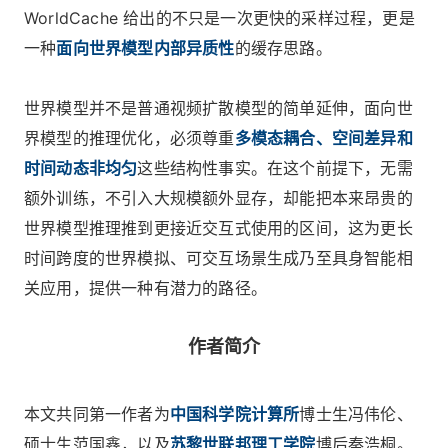
WorldCache 给出的不只是一次更快的采样过程，更是
一种
面向世界模型内部异质性
的缓存思路。
世界模型并不是普通视频扩散模型的简单延伸，面向世
界模型的推理优化，必须尊重
多模态耦合、空间差异和
时间动态非均匀
这些结构性事实。在这个前提下，无需
额外训练，不引入大规模额外显存，却能把本来昂贵的
世界模型推理推到更接近交互式使用的区间，这为更长
时间跨度的世界模拟、可交互场景生成乃至具身智能相
关应用，提供一种有潜力的路径。
作者简介
本文共同第一作者为
中国科学院计算所
博士生冯伟伦、
硕士生范国鑫，以及
苏黎世联邦理工学院
博后秦浩桐。