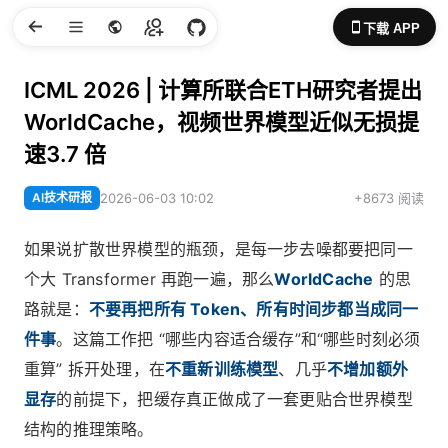
下载 APP
ICML 2026 | 计算所联合ETH研究者提出
WorldCache，视频世界模型近似无损提
速3.7 倍
AI技术研报
2026-06-03 10:02
+8673 阅读
如果说扩散世界模型的瓶颈，是每一步去噪都要把同一
个大 Transformer 再跑一遍，那么
WorldCache
的思
路就是：
不要再把所有 Token、所有时间步都当成同一
件事
。这篇工作把 “哪些内容适合缓存”和“哪些时刻必须
重算” 拆开处理，在
不重新训练模型
、几乎
不增加额外
显存
的前提下，把缓存真正做成了一套更贴合世界模型
结构的推理策略。