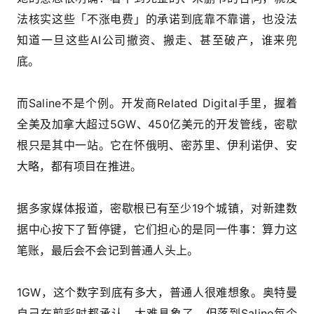
法核实这些「不涨电费」的承诺到底靠不靠谱，也没法
知道一旦这些AI公司撤资、搬走、甚至破产，谁来兜
底。
而Saline不是个例。开发商Related Digital手里，握着
全美及加拿大超过5GW、450亿美元的开发管线，密歇
根只是其中一站。它在怀俄明、密苏里、伊利诺伊、安
大略，都有项目在推进。
据多家媒体报道，密歇根已有至少19个城镇，对新建数
据中心按下了暂停键，它们担心的是同一件事：算力这
笔账，最后会不会记到普通人头上。
1GW，这个数字到底有多大，普通人很难想象。奥特曼
自己在剪彩时都承认，太难具象了，但落到Saline每个