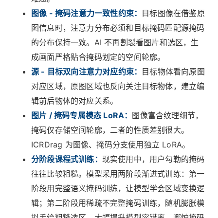
图像 - 掩码注意力一致性约束：
目标图像在借鉴原
图信息时，注意力分布必须和目标掩码匹配源掩码
的分布保持一致。AI 不再割裂看图片和选区，生
成画面严格贴合掩码划定的空间轮廓。
源 - 目标双向注意力对应约束：
目标物体看向原图
对应区域，原图区域也反向关注目标物体，建立编
辑前后物体的对应关系。
图片 / 掩码专属模态 LoRA：
图像富含纹理细节，
掩码仅存储空间轮廓，二者的性质差别很大。
ICRDrag 为图像、掩码分支使用独立 LoRA。
分阶段课程式训练：
现实使用中，用户勾勒的掩码
往往比较粗糙。模型采用两阶段渐进式训练：第一
阶段用完整语义掩码训练，让模型学会区域变换逻
辑；第二阶段用稀疏不完整掩码训练，随机膨胀模
拟手绘粗糙选区，大幅提升模型容错率。哪怕掩码