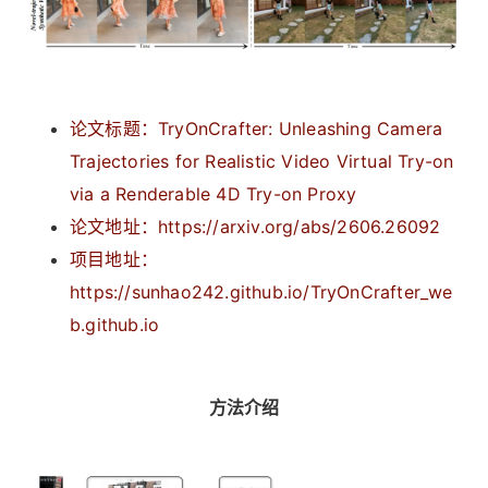
论文标题：
TryOnCrafter: Unleashing Camera
Trajectories for Realistic Video Virtual Try-on
via a Renderable 4D Try-on Proxy
论文地址：https://arxiv.org/abs/2606.26092
项目地址：
https://sunhao242.github.io/TryOnCrafter_we
b.github.io
方法介绍