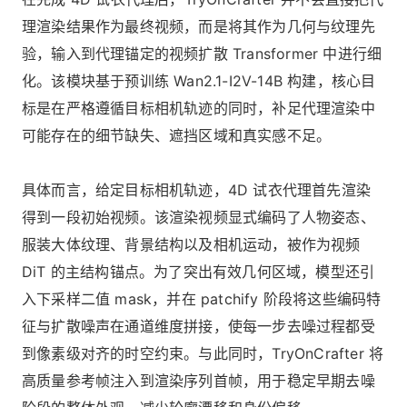
理渲染结果作为最终视频，而是将其作为几何与纹理先
验，输入到代理锚定的视频扩散 Transformer 中进行细
化。该模块基于预训练 Wan2.1-I2V-14B 构建，核心目
标是在严格遵循目标相机轨迹的同时，补足代理渲染中
可能存在的细节缺失、遮挡区域和真实感不足。
具体而言，给定目标相机轨迹，4D 试衣代理首先渲染
得到一段初始视频。该渲染视频显式编码了人物姿态、
服装大体纹理、背景结构以及相机运动，被作为视频
DiT 的主结构锚点。为了突出有效几何区域，模型还引
入下采样二值 mask，并在 patchify 阶段将这些编码特
征与扩散噪声在通道维度拼接，使每一步去噪过程都受
到像素级对齐的时空约束。与此同时，TryOnCrafter 将
高质量参考帧注入到渲染序列首帧，用于稳定早期去噪