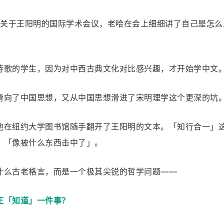
一场关于王阳明的国际学术会议，老哈在会上细细讲了自己是怎么
诗歌的学生，因为对中西古典文化对比感兴趣，才开始学中文
滑向了中国思想，又从中国思想滑进了宋明理学这个更深的坑
他在纽约大学图书馆随手翻开了王阳明的文本。「知行合一」
，「像被什么东西击中了」。
什么古老格言，而是一个极其尖锐的哲学问题——
正「知道」一件事？