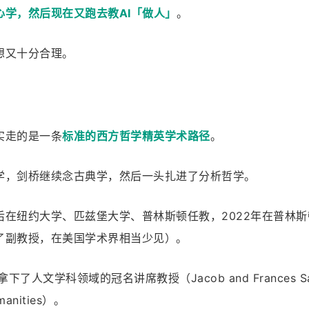
心学，然后现在又跑去教AI「做人」
。
想又十分合理。
实走的是一条
标准的西方哲学精英学术路径
。
学，剑桥继续念古典学，然后一头扎进了分析哲学。
后在纽约大学、匹兹堡大学、普林斯顿任教，2022年在普林斯
了副教授，在美国学术界相当少见）。
，拿下了人文学科领域的冠名讲席教授（Jacob and Frances San
umanities）。