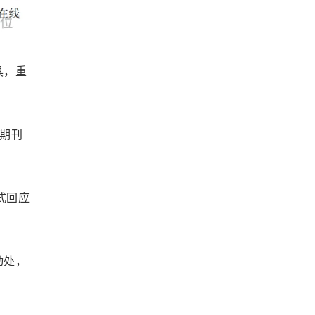
具，重
ao期刊
正式回应
动处，