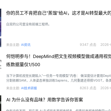
你的员工不肯把自己"蒸馏"给AI，这才是AI转型最大
白双的公司里没有前端工程师。
9347 点击 2026-0
来自主题:
AI资讯
何恺明参与！DeepMind把文生视频模型做成通用视
练数据量仅1/500
当下计算机视觉长期陷入“一任务一专用模型”内卷： 做深度估计要用DepthAnything，
分割依赖SAM，人体姿态单独训练Sapiens，几何重建还得搭VGGT，
解码器、损失函数完全割裂，研发与部署成本居高不下。
8263 点击 2026-0
来自主题:
AI技术研报
AI 为什么没有品味？用数学告诉你答案
你有没有发现，现在用 AI 生成的东西越来越多，但看起来越来越像同一