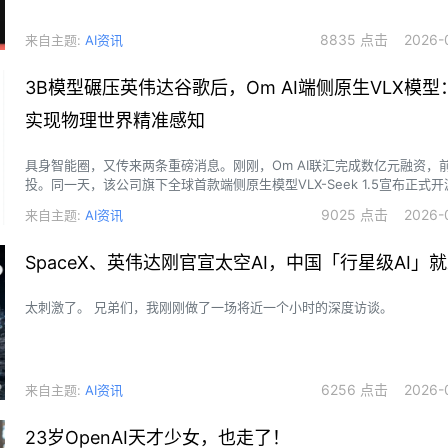
8835 点击 2026-0
来自主题:
AI资讯
3B模型碾压英伟达谷歌后，Om AI端侧原生VLX模
实现物理世界精准感知
具身智能圈，又传来两条重磅消息。刚刚，Om AI联汇完成数亿元融资，
投。同一天，该公司旗下全球首款端侧原生模型VLX-Seek 1.5宣布正式开
9025 点击 2026-0
来自主题:
AI资讯
SpaceX、英伟达刚官宣太空AI，中国「行星级AI」
太刺激了。 兄弟们，我刚刚做了一场将近一个小时的深度访谈。
6256 点击 2026-0
来自主题:
AI资讯
23岁OpenAI天才少女，也走了！