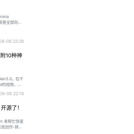
iela
余高管全部向她
8-06 22:28
附10种神
n3.0。在千
sd的视频、文
。
8-06 22:19
流，开源了！
t 来帮忙快速
实现创作-排