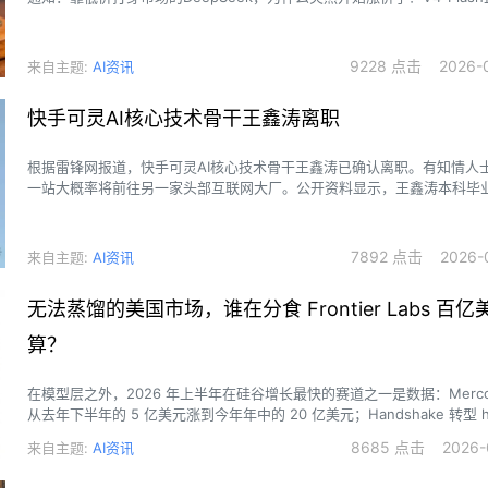
号发布，到今天满打满算也就一周时间，仅仅一周，因为极低的 API 成
型的能力，V4-Flash 的调用量直接飞升到全球第一，高峰期接口频繁超
9228 点击 2026-0
来自主题:
AI资讯
快手可灵AI核心技术骨干王鑫涛离职
根据雷锋网报道，快手可灵AI核心技术骨干王鑫涛已确认离职。有知情人
一站大概率将前往另一家头部互联网大厂。公开资料显示，王鑫涛本科毕
学，博士阶段进入香港中文大学多媒体实验室深造，师从汤晓鸥教授，长
视觉与生成式AI方向。
7892 点击 2026-0
来自主题:
AI资讯
无法蒸馏的美国市场，谁在分食 Frontier Labs 百
算？
在模型层之外，2026 年上半年在硅谷增长最快的赛道之一是数据：Mercor 的 
从去年下半年的 5 亿美元涨到今年年中的 20 亿美元；Handshake 转型 hum
后，run rate 在年初三个月内从 5.5 亿美元冲到 10 亿美元；RL 环境公司 
8685 点击 2026-0
来自主题:
AI资讯
年内从百万美元级别做到 6000 万美元 run rate，