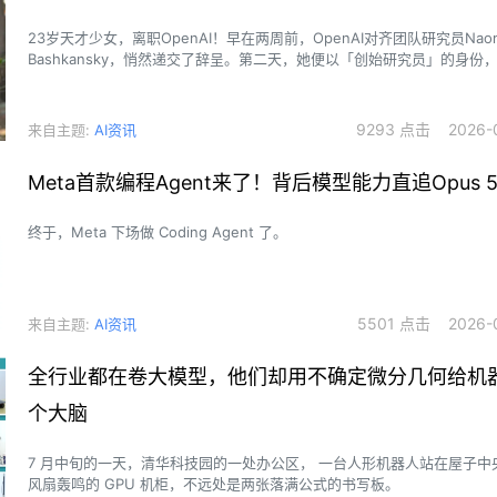
23岁天才少女，离职OpenAI！早在两周前，OpenAI对齐团队研究员Naom
Bashkansky，悄然递交了辞呈。第二天，她便以「创始研究员」的身份
Conduit，剑指「心灵感应」（Telepathy）。
9293 点击 2026-0
来自主题:
AI资讯
Meta首款编程Agent来了！背后模型能力直追Opus 
终于，Meta 下场做 Coding Agent 了。
5501 点击 2026-0
来自主题:
AI资讯
全行业都在卷大模型，他们却用不确定微分几何给机
个大脑
7 月中旬的一天，清华科技园的一处办公区， 一台人形机器人站在屋子中
风扇轰鸣的 GPU 机柜，不远处是两张落满公式的书写板。