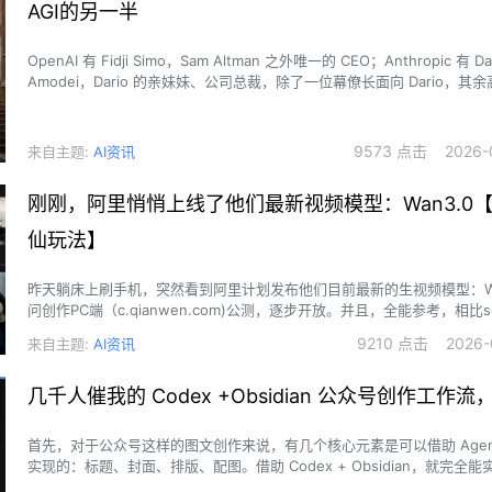
AGI的另一半
OpenAI 有 Fidji Simo，Sam Altman 之外唯一的 CEO；Anthropic 有 Dan
Amodei，Dario 的亲妹妹、公司总裁，除了一位幕僚长面向 Dario，其
汇报，再由她向董事会负责。
9573 点击 2026-0
来自主题:
AI资讯
刚刚，阿里悄悄上线了他们最新视频模型：Wan3.0【
仙玩法】
昨天躺床上刷手机，突然看到阿里计划发布他们目前最新的生视频模型：Wa
问创作PC端（c.qianwen.com)公测，逐步开放。并且，全能参考，相比
本、图片、音乐4个基础模态，Wan3.0还支持了网页链接、word等文档
9210 点击 2026-0
来自主题:
AI资讯
几千人催我的 Codex +Obsidian 公众号创作工作
首先，对于公众号这样的图文创作来说，有几个核心元素是可以借助 Agen
实现的：标题、封面、排版、配图。借助 Codex + Obsidian，就完全能
版-发布-数据分析整个的完全闭环。