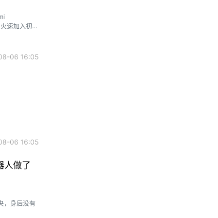
i
，火速加入初创
8-06 16:05
5
8-06 16:05
器人做了
央，身后没有