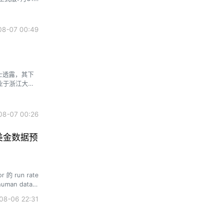
本和接近旗舰模
时。
8-07 00:49
士透露，其下
业于浙江大
期深耕计算机
8-07 00:26
亿美金数据预
run rate
an data
Fleet 则在半
8-06 22:31