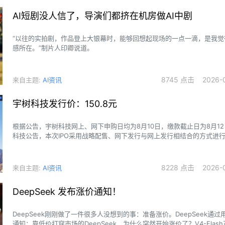
​AI短剧没人信了，导演们都挤在机房做AI中剧
“以往的实拍剧，作品登上大银幕时，能够回想起现场的一点一滴，是我觉
感所在。”制片人印卿说道。
8745 点击 2026-0
来自主题:
AI资讯
宇树科技发行价：150.8元
根据公告，宇树科技网上、网下申购日均为8月10日，缴款截止日为8月1
科技公告，本次IPO采用战略配售、网下发行与网上发行相结合的方式进
新股4044.64万股，拟发行数量占发行后总股本比例为10%。其中网上初
647.10万股，网下初始发行数量为2588.62万股，初始战略配售数量为808
8228 点击 2026-0
来自主题:
AI资讯
DeepSeek 发布涨价通知！
DeepSeek刚刚做了一件很多人没想到的事：准备涨价。DeepSeek通
通知：靠低价打穿市场的DeepSeek，为什么突然开始涨价了？V4-Flash