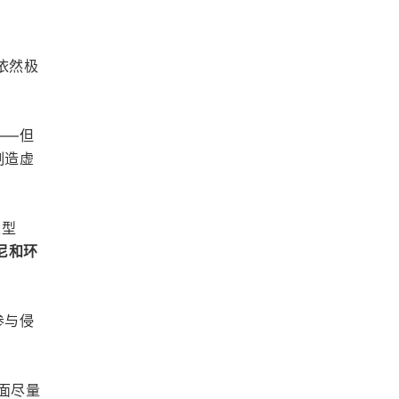
依然极
——但
制造虚
类型
尼和环
参与侵
方面尽量