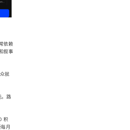
常依赖
和叙事
观众就
能。路
0 积
每月 