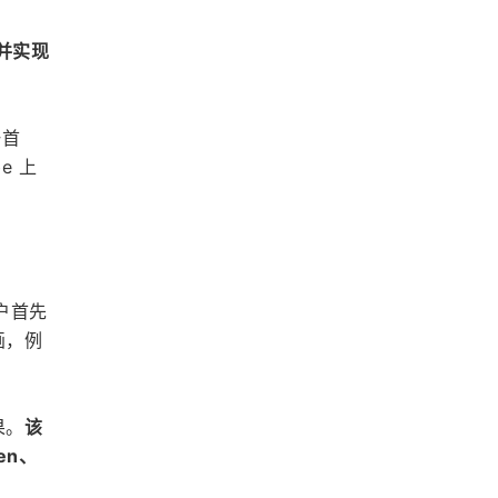
，并实现
一首
e 上
户首先
画，例
果。
该
en、