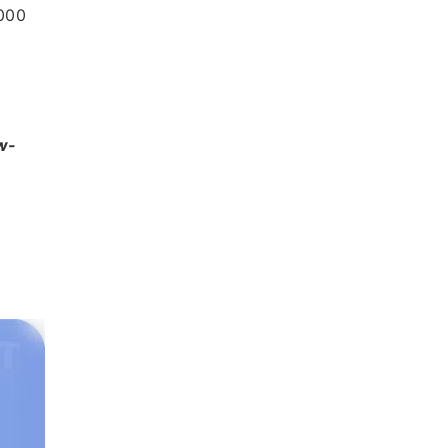
00 
w-