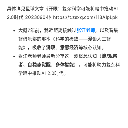
具体详见星球文章《开眼：复杂科学可能将暗中推动AI
2.0时代_20230904》https://t.zsxq.com/118AIpLpk
大概7年前，我近距离接触过
张江老师
，以及看集
智俱乐部的那本《科学的极致——漫谈人工智
能》，吸收了
涌现
、
意愿经济
等核心认知。
张江老师老师最新分享这一波概念认知（
熵/观察
者
、
自稳态觉醒
、
多体智能
），可能将助力复杂科
学暗中推动AI 2.0时代。