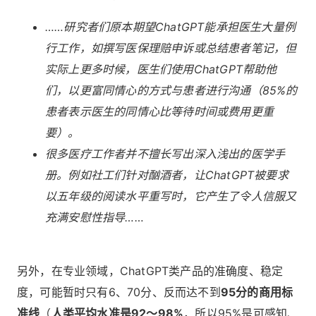
……研究者们原本期望ChatGPT能承担医生大量例
行工作，如撰写医保理赔申诉或总结患者笔记，但
实际上更多时候，医生们使用ChatGPT帮助他
们，以更富同情心的方式与患者进行沟通（85%的
患者表示医生的同情心比等待时间或费用更重
要）。
很多医疗工作者并不擅长写出深入浅出的医学手
册。例如社工们针对酗酒者，让ChatGPT被要求
以五年级的阅读水平重写时，它产生了令人信服又
充满安慰性指导……
另外，在专业领域，ChatGPT类产品的准确度、稳定
度，可能暂时只有6、70分、反而达不到
95分的商用标
准线
（
人类平均水准是92～98%
，所以95%是可感知、