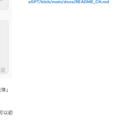
aGPT/blob/main/docs/README_CN.md
能体」
以可以初