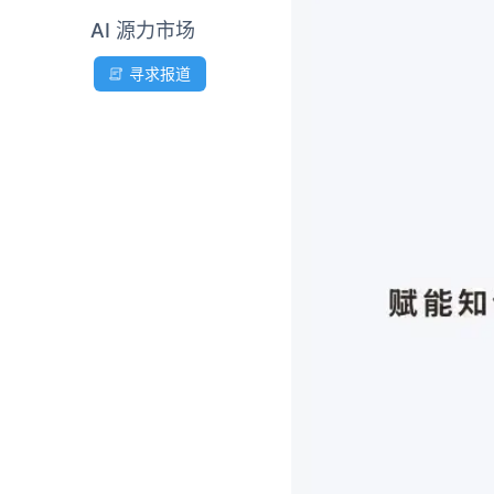
AI 源力市场
寻求报道