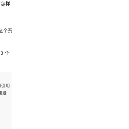
开怎样
”这个赛
3 个