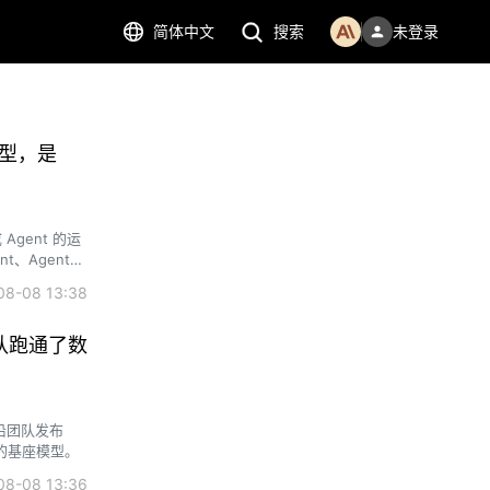
简体中文
搜索
未登录
模型，是
Agent 的运
t、Agent
断；5 月，
8-08 13:38
队跑通了数
沿团队发布
练出的基座模型。
8-08 13:36