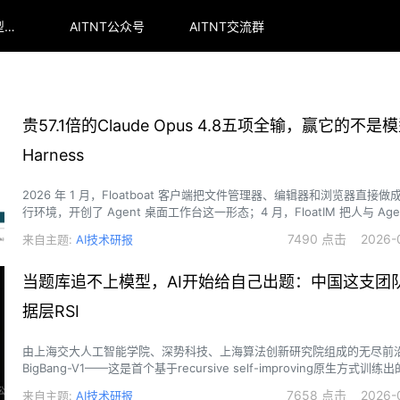
arena全球大模型排行榜
AITNT公众号
AITNT交流群
贵57.1倍的Claude Opus 4.8五项全输，赢它的不是
Harness
2026 年 1 月，Floatboat 客户端把文件管理器、编辑器和浏览器直接做成 
行环境，开创了 Agent 桌面工作台这一形态；4 月，FloatIM 把人与 Agen
与 Agent 接成一张办公网络，任务可以跨人、跨 Agent 交接而上下文不
7490 点击 2026-0
来自主题:
AI技术研报
FloatSchedule 让 Agent 不必等人下指令，按日程自己开工。
当题库追不上模型，AI开始给自己出题：中国这支团
据层RSI
由上海交大人工智能学院、深势科技、上海算法创新研究院组成的无尽前
BigBang-V1——这是首个基于recursive self-improving原生方式训
7658 点击 2026-0
来自主题:
AI技术研报