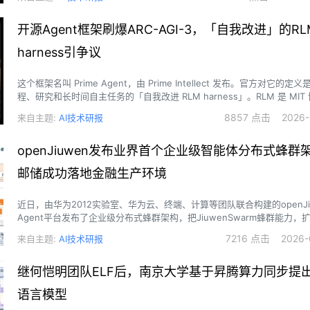
开源Agent框架刷爆ARC-AGI-3，「自我改进」的RL
harness引争议
这个框架名叫 Prime Agent，由 Prime Intellect 发布。官方对它的
程、研究和长时间自主任务的「自我改进 RLM harness」。RLM 是 MIT 博
Zhang 等人去年 10 月发布的一项工作（参见《递归语言模型登场！MIT
8857 点击 2026-0
来自主题:
AI技术研报
火，扩展模型上下文便宜又简单》）
openJiuwen发布业界首个企业级智能体分布式蜂群
邮储成功落地金融生产环境
近日，由华为2012实验室、华为云、终端、计算等团队联合构建的openJiu
Agent平台发布了企业级分布式蜂群架构，把JiuwenSwarm蜂群能力
布式集群。
7216 点击 2026-0
来自主题:
AI技术研报
继何恺明团队ELF后，南京大学基于昇腾算力同步提
语言模型