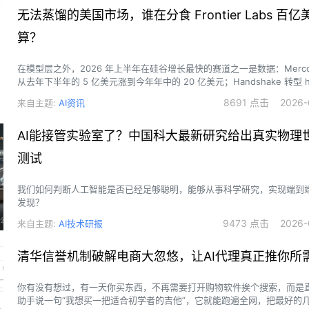
无法蒸馏的美国市场，谁在分食 Frontier Labs 百
算？
在模型层之外，2026 年上半年在硅谷增长最快的赛道之一是数据：Mercor 的 
从去年下半年的 5 亿美元涨到今年年中的 20 亿美元；Handshake 转型 hum
后，run rate 在年初三个月内从 5.5 亿美元冲到 10 亿美元；RL 环境公司 
8691 点击 2026-0
来自主题:
AI资讯
年内从百万美元级别做到 6000 万美元 run rate，
AI能接管实验室了？中国科大最新研究给出真实物理
测试
我们如何判断人工智能是否已经足够聪明，能够从事科学研究，实现端到
发现？
9473 点击 2026-0
来自主题:
AI技术研报
清华信誉机制破解电商大忽悠，让AI代理真正推你所
你有没有想过，有一天你买东西，不再需要打开购物软件挨个搜索，而是直
助手说一句“我想买一把适合初学者的吉他”，它就能跑遍全网，把最好的