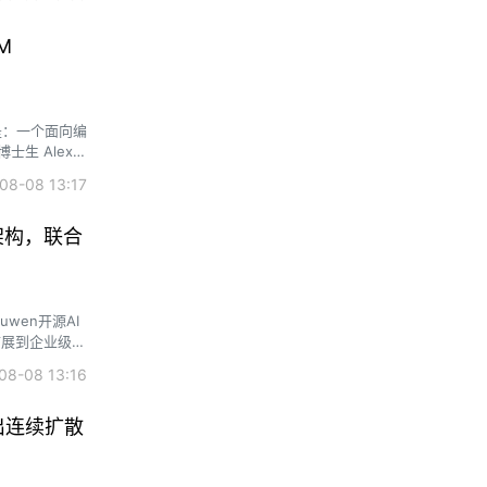
M
定义是：一个面向编
士生 Alex
华人新作爆
8-08 13:17
架构，联合
wen开源AI
，扩展到企业级分
8-08 13:16
出连续扩散