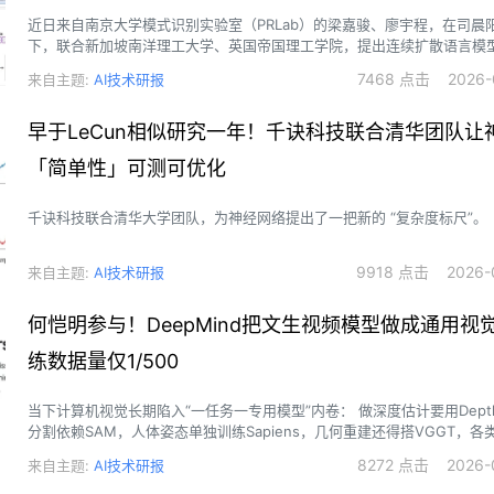
近日来自南京大学模式识别实验室（PRLab）的梁嘉骏、廖宇程，在司晨
下，联合新加坡南洋理工大学、英国帝国理工学院，提出连续扩散语言模型 A
LM（Autoencoding Unified Representation for Continuous-Latent D
7468 点击 2026-0
来自主题:
AI技术研报
Language Modeling），对连续空间下的语言建模作出了更多的思考和
早于LeCun相似研究一年！千诀科技联合清华团队让
「简单性」可测可优化
千诀科技联合清华大学团队，为神经网络提出了一把新的 “复杂度标尺”。
9918 点击 2026-0
来自主题:
AI技术研报
何恺明参与！DeepMind把文生视频模型做成通用视
练数据量仅1/500
当下计算机视觉长期陷入“一任务一专用模型”内卷： 做深度估计要用DepthAnything，
分割依赖SAM，人体姿态单独训练Sapiens，几何重建还得搭VGGT，
解码器、损失函数完全割裂，研发与部署成本居高不下。
8272 点击 2026-0
来自主题:
AI技术研报