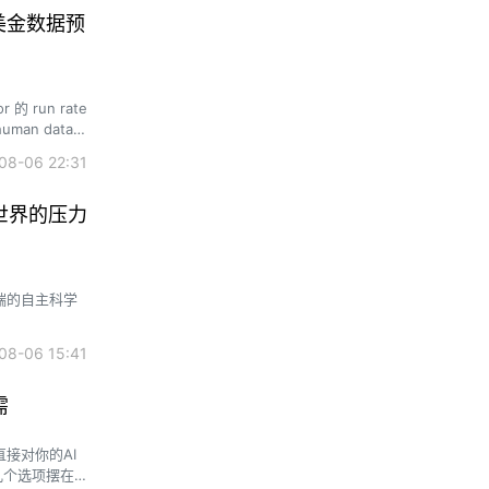
亿美金数据预
run rate
an data
Fleet 则在半
8-06 22:31
世界的压力
端的自主科学
8-06 15:41
需
接对你的AI
几个选项摆在