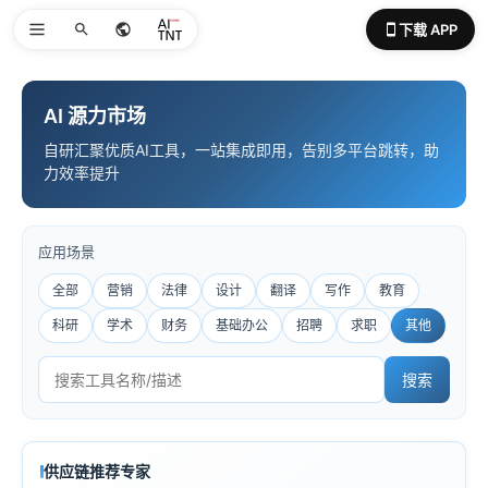
下载 APP
AI 源力市场
自研汇聚优质AI工具，一站集成即用，告别多平台跳转，助
力效率提升
应用场景
全部
营销
法律
设计
翻译
写作
教育
科研
学术
财务
基础办公
招聘
求职
其他
搜索
供应链推荐专家