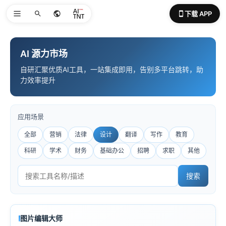
下载 APP
AI 源力市场
自研汇聚优质AI工具，一站集成即用，告别多平台跳转，助
力效率提升
应用场景
全部
营销
法律
设计
翻译
写作
教育
科研
学术
财务
基础办公
招聘
求职
其他
搜索
图片编辑大师