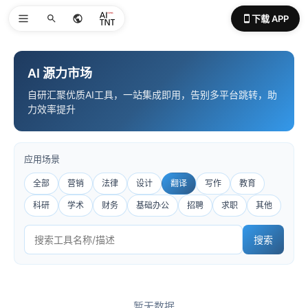
下载 APP
AI 源力市场
自研汇聚优质AI工具，一站集成即用，告别多平台跳转，助
力效率提升
应用场景
全部
营销
法律
设计
翻译
写作
教育
科研
学术
财务
基础办公
招聘
求职
其他
搜索
暂无数据