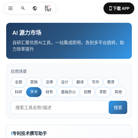
下载 APP
AI 源力市场
自研汇聚优质AI工具，一站集成即用，告别多平台跳转，助
力效率提升
应用场景
全部
营销
法律
设计
翻译
写作
教育
科研
学术
财务
基础办公
招聘
求职
其他
搜索
专利技术撰写助手