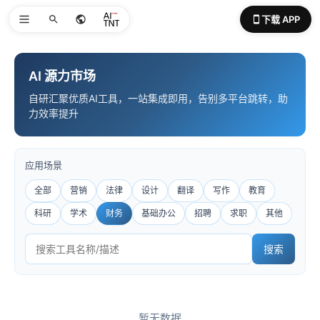
下载 APP
AI 源力市场
自研汇聚优质AI工具，一站集成即用，告别多平台跳转，助
力效率提升
应用场景
全部
营销
法律
设计
翻译
写作
教育
科研
学术
财务
基础办公
招聘
求职
其他
搜索
暂无数据