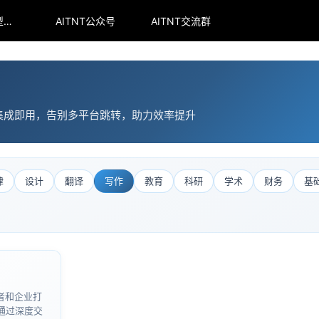
arena全球大模型排行榜
AITNT公众号
AITNT交流群
集成即用，告别多平台跳转，助力效率提升
律
设计
翻译
写作
教育
科研
学术
财务
基
者和企业打
通过深度交