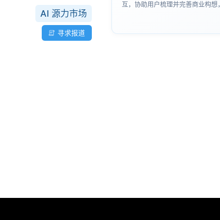
互，协助用户梳理并完善商业构想
AI 源力市场
路转化为逻辑严密、结构清晰的专
寻求报道